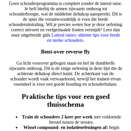
Geen schouderprogramma is compleet zonder de lateral raise.
Je heft hierbij de armen zijwaarts omhoog tot
schouderhoogte, wat de middelste deltakop aanspreekt. Dit is
de spier die verantwoordelijk is voor die brede
schouderuitstraling. Wil je precies weten hoe je deze oefening
correct uitvoert en veelgemaakte fouten vermijdt? Lees dan
onze uitgebreide gids
Lateral raises: ultieme tips voor brede
en sterke schouders
.
Bent-over reverse fly
Ga licht voorover gebogen staan en hef de dumbbells
zijwaarts omhoog. Dit is de enige oefening in deze lijst die de
achterste deltakop direct traint. De achterkant van de
schouder wordt vaak verwaarloosd, terwijl het trainen ervan
essentieel is voor een goede houding en schouderbalans.
Praktische tips voor een goed
thuisschema
Train de schouders 2 keer per week
met voldoende
herstel tussen de sessies.
Wissel compound- en isolatieoefeningen af:
begin