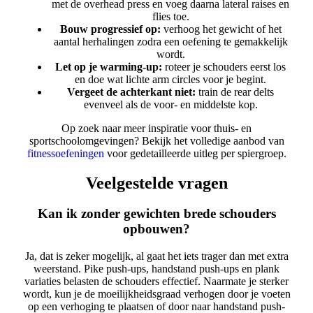
met de overhead press en voeg daarna lateral raises en
flies toe.
Bouw progressief op:
verhoog het gewicht of het
aantal herhalingen zodra een oefening te gemakkelijk
wordt.
Let op je warming-up:
roteer je schouders eerst los
en doe wat lichte arm circles voor je begint.
Vergeet de achterkant niet:
train de rear delts
evenveel als de voor- en middelste kop.
Op zoek naar meer inspiratie voor thuis- en
sportschoolomgevingen? Bekijk het volledige aanbod van
fitnessoefeningen
voor gedetailleerde uitleg per spiergroep.
Veelgestelde vragen
Kan ik zonder gewichten brede schouders
opbouwen?
Ja, dat is zeker mogelijk, al gaat het iets trager dan met extra
weerstand. Pike push-ups, handstand push-ups en plank
variaties belasten de schouders effectief. Naarmate je sterker
wordt, kun je de moeilijkheidsgraad verhogen door je voeten
op een verhoging te plaatsen of door naar handstand push-