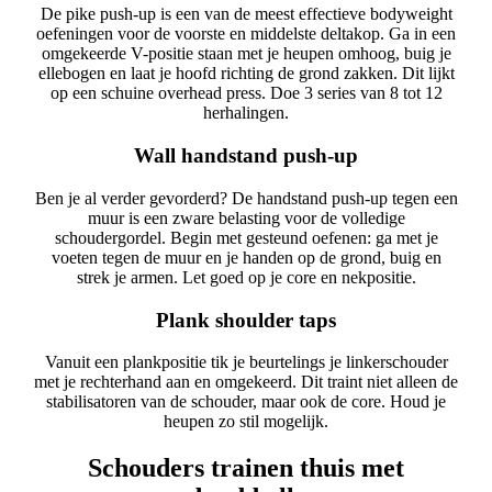
De pike push-up is een van de meest effectieve bodyweight
oefeningen voor de voorste en middelste deltakop. Ga in een
omgekeerde V-positie staan met je heupen omhoog, buig je
ellebogen en laat je hoofd richting de grond zakken. Dit lijkt
op een schuine overhead press. Doe 3 series van 8 tot 12
herhalingen.
Wall handstand push-up
Ben je al verder gevorderd? De handstand push-up tegen een
muur is een zware belasting voor de volledige
schoudergordel. Begin met gesteund oefenen: ga met je
voeten tegen de muur en je handen op de grond, buig en
strek je armen. Let goed op je core en nekpositie.
Plank shoulder taps
Vanuit een plankpositie tik je beurtelings je linkerschouder
met je rechterhand aan en omgekeerd. Dit traint niet alleen de
stabilisatoren van de schouder, maar ook de core. Houd je
heupen zo stil mogelijk.
Schouders trainen thuis met