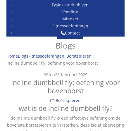
Fysiek sterk blijven
Voeding
Mindset
Fitnessoefeningen
Contact
Blogs
Home
Blogs
Fitnessoefeningen
,
Borstspieren
Incline dumbbell fly: oefening voor bovenborst
26
feb
26 februari 2025
Incline dumbbell fly: oefening voor
bovenborst
Borstspieren
wat is de incline dumbbell fly?
de incline dumbbell fly is een effectieve oefening om de
bovenste borstspieren te versterken. deze isolatiebeweging