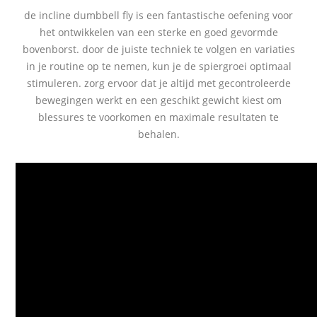
de incline dumbbell fly is een fantastische oefening voor
het ontwikkelen van een sterke en goed gevormde
bovenborst. door de juiste techniek te volgen en variaties
in je routine op te nemen, kun je de spiergroei optimaal
stimuleren. zorg ervoor dat je altijd met gecontroleerde
bewegingen werkt en een geschikt gewicht kiest om
blessures te voorkomen en maximale resultaten te
behalen.