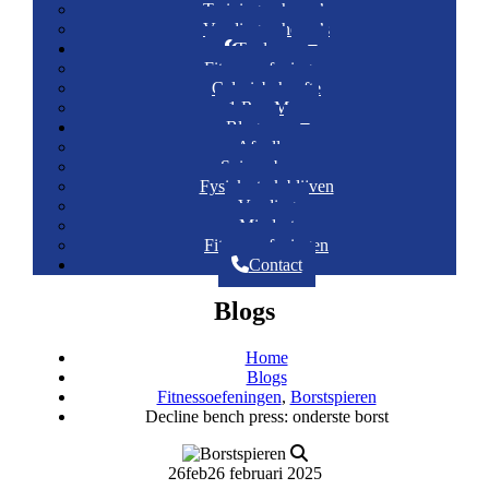
Trainingsschema’s
Voedingsschema’s
Tools
Fitnessoefeningen
Caloriebehoefte
1 Rep Max
Blogs
Afvallen
Spieropbouw
Fysiek sterk blijven
Voeding
Mindset
Fitnessoefeningen
Contact
Blogs
Home
Blogs
Fitnessoefeningen
,
Borstspieren
Decline bench press: onderste borst
26
feb
26 februari 2025