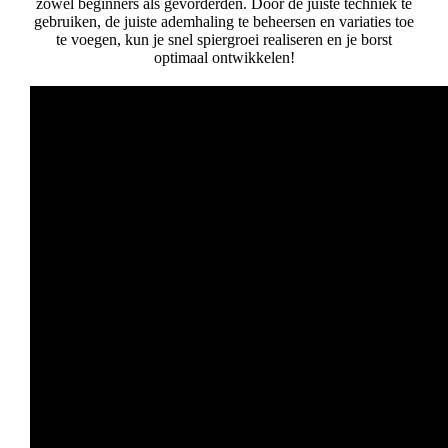
zowel beginners als gevorderden. Door de juiste techniek te
gebruiken, de juiste ademhaling te beheersen en variaties toe
te voegen, kun je snel spiergroei realiseren en je borst
optimaal ontwikkelen!