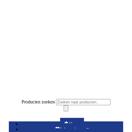
Producten zoeken
Winkelwagen
0
€
0.00
Home
Schema’s