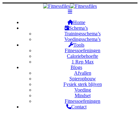
Home
Schema’s
Trainingsschema’s
Voedingsschema’s
Tools
Fitnessoefeningen
Caloriebehoefte
1 Rep Max
Blogs
Afvallen
Spieropbouw
Fysiek sterk blijven
Voeding
Mindset
Fitnessoefeningen
Contact